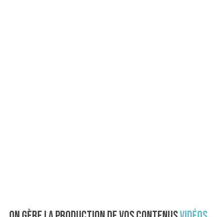
On gère la production de vos contenus
vidéos