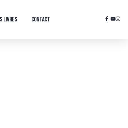
facebook
youtub
inst
s Livres
Contact