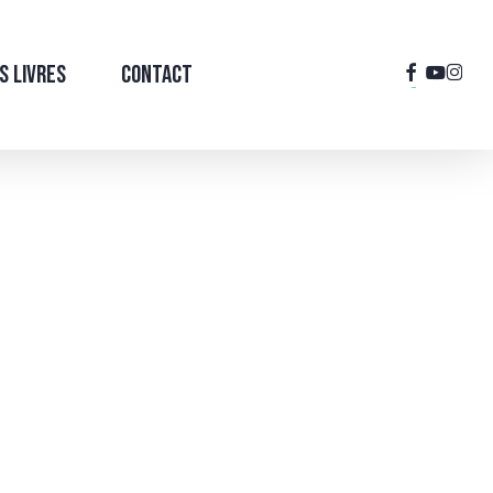
facebook
youtub
inst
s Livres
Contact